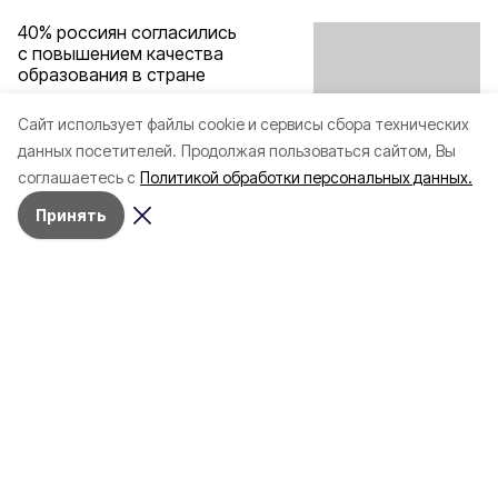
40% россиян согласились
с повышением качества
образования в стране
Cайт использует файлы cookie и сервисы сбора технических
Всероссийский центр изучении общественного мнения
данных посетителей.
Продолжая пользоваться сайтом, Вы
предоставил эти данные.
соглашаетесь с
Политикой обработки персональных данных.
10 июля 2018, 13:37
Принять
О проекте
Об издании
Правила использования
Рекламодателям
Специальная оценка условий труда
Политика конфиденциальности