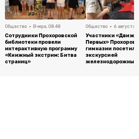
Общество
Вчера, 08:48
Общество
6 августа , 
Сотрудники Прохоровской
Участники «Движе
библиотеки провели
Первых» Прохоров
интерактивную программу
гимназии посетили
«Книжный экстрим: Битва
экскурсией
страниц»
железнодорожный 