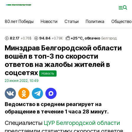
80 лет Победы
Новости
Статьи
Политика
Общество
82.17
94.84
+
25
°С,
облачно
+0.76
$
+0.78
€
Белгород
Минздрав Белгородской области
вошёл в топ-3 по скорости
ответов на жалобы жителей в
соцсетях
Новость
23 июня 2022, 10:49
Ведомство в среднем реагирует на
обращение в течение 1 часа 28 минут.
Специалисты
ЦУР Белгородской области
представили статистику скорости ответов