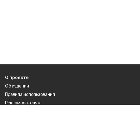
О проекте
Об издании
Правила использования
Рекламодателям
Специальная оценка условий труда
Политика конфиденциальности
Разделы