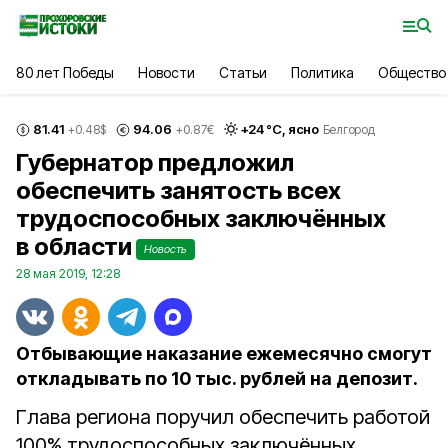
80 лет Победы
Новости
Статьи
Политика
Общество
81.41
94.06
+
24
°С,
ясно
+0.48
$
+0.87
€
Белгород
Губернатор предложил
обеспечить занятость всех
трудоспособных заключённых
в области
Новость
28 мая 2019, 12:28
Отбывающие наказание ежемесячно смогут
откладывать по 10 тыс. рублей на депозит.
Глава региона поручил обеспечить работой
100% трудоспособных заключённых