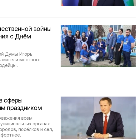
чественной войны
ния с Днём
ой Думы Игорь
тавители местного
ардейцы.
в сферы
ым праздником
 уважения всем
муниципальных органах
ородов, посёлков и сел,
мфортнее.