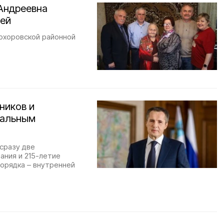
Андреевна
лей
охоровской районной
ников и
нальным
 сразу две
ания и 215-летие
орядка – внутренней