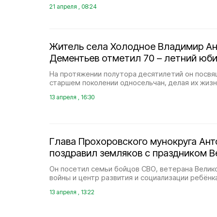
21 апреля , 08:24
Житель села Холодное Владимир А
Дементьев отметил 70 – летний юб
На протяжении полутора десятилетий он посвя
старшем поколении односельчан, делая их жизн
13 апреля , 16:30
Глава Прохоровского мунокруга Ант
поздравил земляков с праздником В
Он посетил семьи бойцов СВО, ветерана Велик
войны и центр развития и социализации ребёнк
13 апреля , 13:22