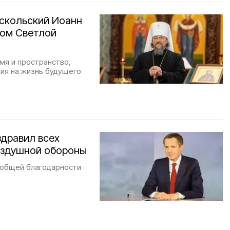
скольский Иоанн
ком Светлой
мя и пространство,
ния на жизнь будущего
здравил всех
оздушной обороны
я общей благодарности