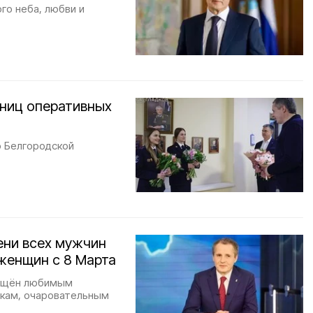
го неба, любви и
дниц оперативных
о Белгородской
ени всех мужчин
 женщин с 8 Марта
вящён любимым
шкам, очаровательным