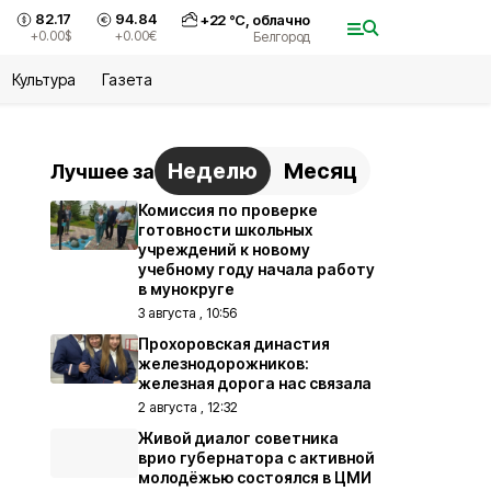
82.17
94.84
+
22
°С,
облачно
+0.00
$
+0.00
€
Белгород
Культура
Газета
Неделю
Месяц
Лучшее за
Комиссия по проверке
готовности школьных
учреждений к новому
учебному году начала работу
в мунокруге
3 августа , 10:56
Прохоровская династия
железнодорожников:
железная дорога нас связала
2 августа , 12:32
Живой диалог советника
врио губернатора с активной
молодёжью состоялся в ЦМИ