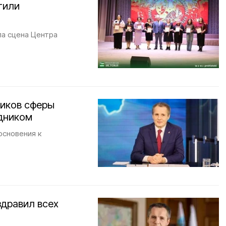
тили
а сцена Центра
ников сферы
дником
основения к
здравил всех