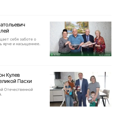
натольевич
илей
щает себя заботе о
ь ярче и насыщеннее.
он Кулев
еликой Пасхи
ой Отечественной
а.