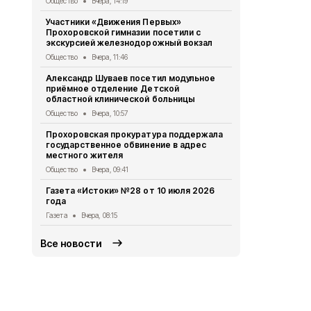
Общество
Вчера, 14:19
Общество
5 
Участники «Движения Первых»
Сотрудники
Прохоровской гимназии посетили с
прохоровце
экскурсией железнодорожный вокзал
воды в жар
Общество
Вчера, 11:46
Общество
5 
Александр Шуваев посетил модульное
Белгородск
приёмное отделение Детской
362 медали 
областной клинической больницы
Общество
5 
Общество
Вчера, 10:57
Врио губер
Прохоровская прокуратура поддержала
вручил гос
государственное обвинение в адрес
погибшего 
местного жителя
Общество
5 
Общество
Вчера, 09:41
Командно-ш
Газета «Истоки» №28 от 10 июля 2026
на террито
года
мунокруга
Газета
Вчера, 08:15
Общество
5 
Все новости