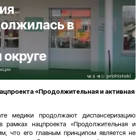
ия
должилась в
 округе
акции
нацпроекта «Продолжительная и активная
уге медики продолжают диспансеризацию
в рамках нацпроекта «Продолжительная и
им, что его главным принципом является не