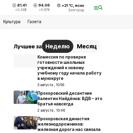
81.41
94.06
+
21
°С,
ясно
+0.48
$
+0.87
€
Белгород
Культура
Газета
Неделю
Месяц
Лучшее за
Комиссия по проверке
готовности школьных
учреждений к новому
учебному году начала работу
в мунокруге
3 августа , 10:56
Прохоровский десантник
Валентин Найдёнов: ВДВ – это
братья навсегда
2 августа , 10:46
Прохоровская династия
железнодорожников:
железная дорога нас связала