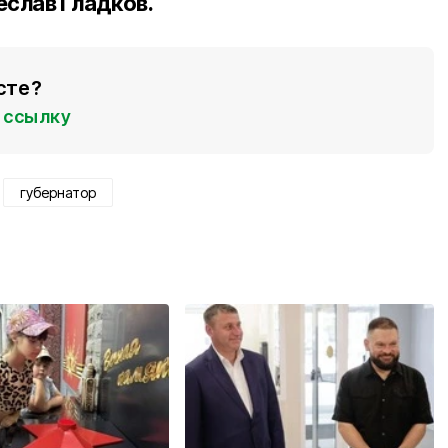
еслав Гладков.
сте?
ссылку
губернатор