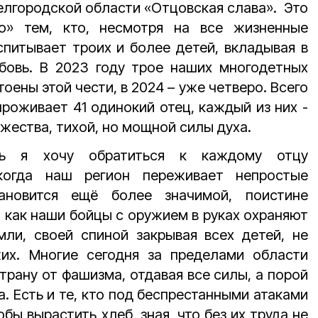
Белгородской области «Отцовская слава». Это
о» тем, кто, несмотря на все жизненные
спитывает троих и более детей, вкладывая в
овь. В 2023 году трое наших многодетных
оены этой чести, в 2024 – уже четверо. Всего
проживает 41 одинокий отец, каждый из них -
жества, тихой, но мощной силы духа.
ь я хочу обратиться к каждому отцу
 когда наш регион переживает непростые
ановится ещё более значимой, поистине
, как наши бойцы с оружием в руках охраняют
ли, своей спиной закрывая всех детей, не
их. Многие сегодня за пределами области
рану от фашизма, отдавая все силы, а порой
а. Есть и те, кто под беспрестанными атаками
обы вырастить хлеб, зная, что без их труда не