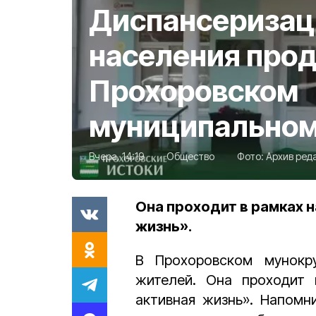
Диспансеризац
населения про
Прохоровском
муниципальном
Вчера, 14:19
Общество
Фото:
Архив ред
Она проходит в рамках 
жизнь».
В Прохоровском мунокр
жителей. Она проходит 
активная жизнь». Напомн