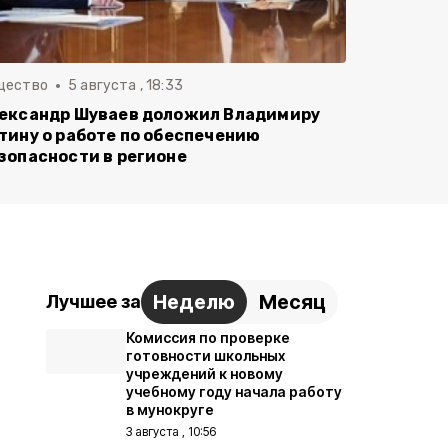
щество
5 августа , 18:33
ександр Шуваев доложил Владимиру
тину о работе по обеспечению
зопасности в регионе
Неделю
Месяц
Лучшее за
Комиссия по проверке
готовности школьных
учреждений к новому
учебному году начала работу
в мунокруге
3 августа , 10:56