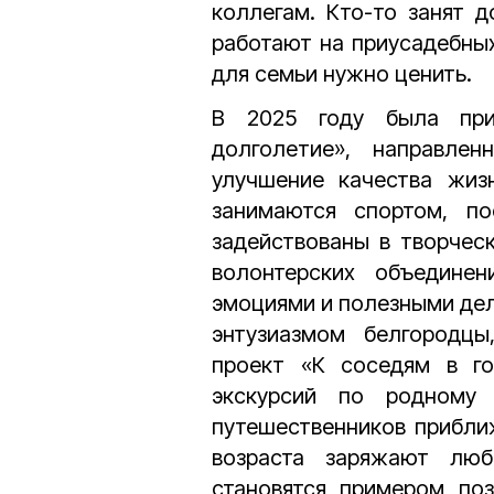
коллегам. Кто-то занят 
работают на приусадебных
для семьи нужно ценить.
В 2025 году была прин
долголетие», направле
улучшение качества жиз
занимаются спортом, по
задействованы в творческ
волонтерских объедине
эмоциями и полезными дел
энтузиазмом белгородцы
проект «К соседям в г
экскурсий по родному 
путешественников приближ
возраста заряжают люб
становятся примером поз