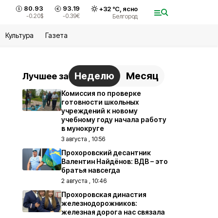
80.93
93.19
+
32
°С,
ясно
-0.20
$
-0.39
€
Белгород
Культура
Газета
Неделю
Месяц
Лучшее за
Комиссия по проверке
готовности школьных
учреждений к новому
учебному году начала работу
в мунокруге
3 августа , 10:56
Прохоровский десантник
Валентин Найдёнов: ВДВ – это
братья навсегда
2 августа , 10:46
Прохоровская династия
железнодорожников:
железная дорога нас связала