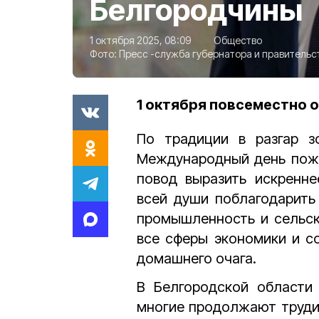
Белгородчины
1 октября 2025, 08:09
Общество
Фото:
Пресс -служба губернатора и правительс
1 октября повсеместно 
По традиции в разгар з
Международный день пожи
повод выразить искренне
всей души поблагодарить
промышленность и сельско
все сферы экономики и с
домашнего очага.
В Белгородской области 
многие продолжают труди