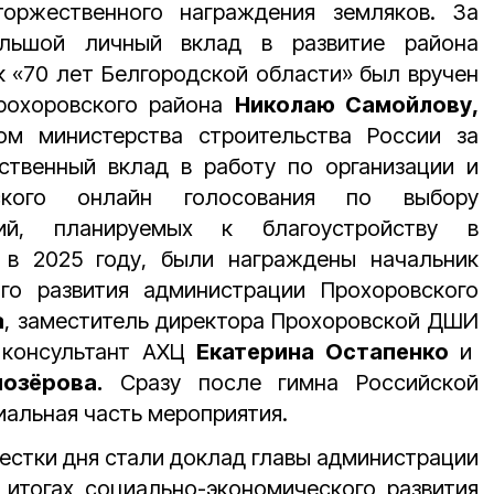
оржественного награждения земляков. За
льшой личный вклад в развитие района
 «70 лет Белгородской области» был вручен
рохоровского района
Николаю Самойлову,
ом министерства строительства России за
ственный вклад в работу по организации и
ского онлайн голосования по выбору
рий, планируемых к благоустройству в
 в 2025 году, были награждены начальник
го развития администрации Прохоровского
а
, заместитель директора Прохоровской ДШИ
 консультант АХЦ
Екатерина Остапенко
и
озёрова.
Сразу после гимна Российской
альная часть мероприятия.
стки дня стали доклад главы администрации
 итогах социально-экономического развития