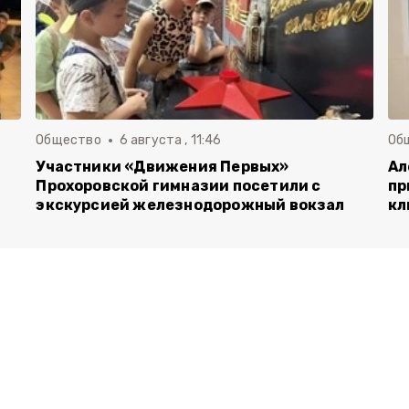
Общество
6 августа , 11:46
Об
Участники «Движения Первых»
Ал
Прохоровской гимназии посетили с
пр
экскурсией железнодорожный вокзал
кл