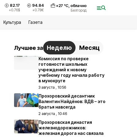
82.17
94.84
+
27
°С,
облачно
+0.76
$
+0.78
€
Белгород
Культура
Газета
Неделю
Месяц
Лучшее за
Комиссия по проверке
готовности школьных
учреждений к новому
учебному году начала работу
в мунокруге
3 августа , 10:56
Прохоровский десантник
Валентин Найдёнов: ВДВ – это
братья навсегда
2 августа , 10:46
Прохоровская династия
железнодорожников:
железная дорога нас связала