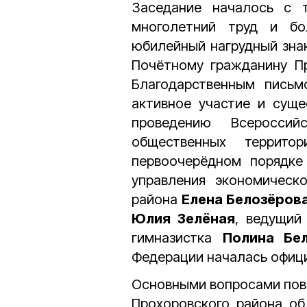
Заседание началось с т
многолетний труд и бо
юбилейный нагрудный знак
Почётному гражданину П
Благодарственным письм
активное участие и суще
проведению Всероссий
общественных террито
первоочерёдном порядке
управления экономическо
района
Елена Белозёров
Юлия Зелёная
, ведущий
гимназистка
Полина Бел
Федерации началась офици
Основными вопросами пове
Прохоровского района об