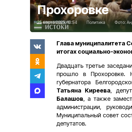
Прохоровке
25 марта 2025, 13:54
Политика
Фото:
Ан
Глава муниципалитета С
итогах социально-эконом
Двадцать третье заседани
прошло в Прохоровке. Н
губернатора Белгородс
Татьяна Киреева
, депу
Балашов
, а также замес
администрации, руковод
Муниципальный совет сост
депутатов.