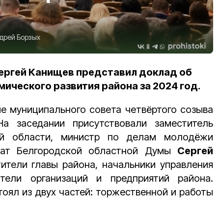
дрей Борзых
ергей Канищев представил доклад об
ического развития района за 2024 год.
е муниципального совета четвёртого созыва
а заседании присутствовали заместитель
кой области, министр по делам молодёжи
тат Белгородской областной Думы
Сергей
тители главы района, начальники управления
ители организаций и предприятий района.
оял из двух частей: торжественной и работы