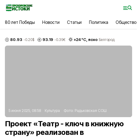
80 лет Победы
Новости
Статьи
Политика
Общество
80.93
93.19
+
24
°С,
ясно
-0.20
$
-0.39
€
Белгород
5 июня 2025, 08:58
Культура
Фото:
Радьковская СОШ
Проект «Театр - ключ в книжную
страну» реализован в