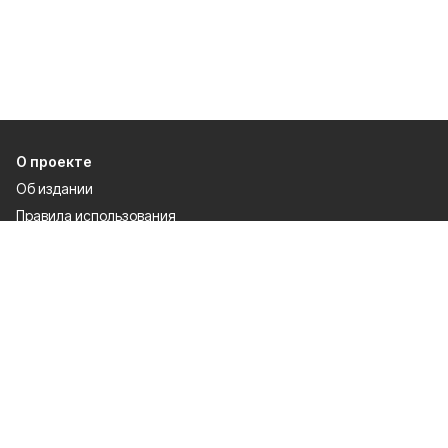
О проекте
Об издании
Правила использования
Рекламодателям
Специальная оценка условий труда
Политика конфиденциальности
Разделы
80 лет Победы
Муниципальный вестник
Новости