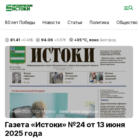
80 лет Победы
Новости
Статьи
Политика
Общество
81.41
94.06
+
35
°С,
ясно
+0.48
$
+0.87
€
Белгород
7 июля 2025, 10:21
Газета
Фото:
архив редакции
Газета «Истоки» №24 от 13 июня
2025 года