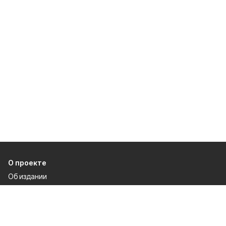
О проекте
Об издании
Правила использования
Рекламодателям
Специальная оценка условий труда