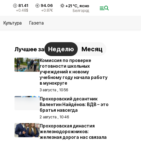
81.41
94.06
+
21
°С,
ясно
+0.48
$
+0.87
€
Белгород
Культура
Газета
Неделю
Месяц
Лучшее за
Комиссия по проверке
готовности школьных
учреждений к новому
учебному году начала работу
в мунокруге
3 августа , 10:56
Прохоровский десантник
Валентин Найдёнов: ВДВ – это
братья навсегда
2 августа , 10:46
Прохоровская династия
железнодорожников:
железная дорога нас связала