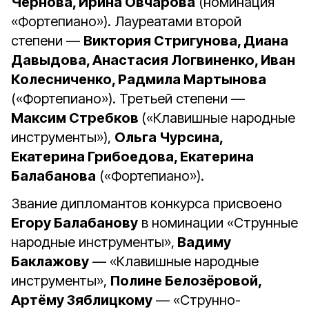
Чернова, Ирина Овчарова
(номинация
«Фортепиано»). Лауреатами второй
степени —
Виктория Стригунова, Диана
Давыдова, Анастасия Логвиненко, Иван
Колесниченко, Радмила Мартынова
(«Фортепиано»). Третьей степени —
Максим Стребков
(«Клавишные народные
инструменты»),
Ольга Чурсина,
Екатерина Грибоедова, Екатерина
Балабанова
(«Фортепиано»).
Звание дипломантов конкурса присвоено
Егору Балабанову
в номинации «Струнные
народные инструменты»,
Вадиму
Баклажову
— «Клавишные народные
инструменты»,
Полине Белозёровой,
Артёму Зяблицкому
— «Струнно-