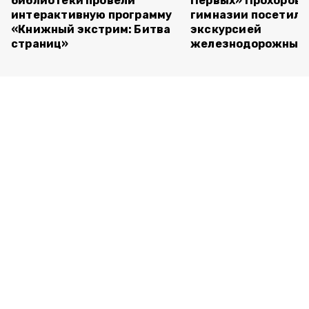
библиотеки провели
Первых» Прохоров
интерактивную программу
гимназии посетили
«Книжный экстрим: Битва
экскурсией
страниц»
железнодорожный 