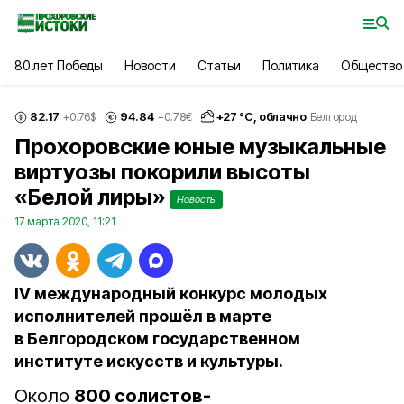
80 лет Победы
Новости
Статьи
Политика
Общество
82.17
94.84
+
27
°С,
облачно
+0.76
$
+0.78
€
Белгород
Прохоровские юные музыкальные
виртуозы покорили высоты
«Белой лиры»
Новость
17 марта 2020, 11:21
IV международный конкурс молодых
исполнителей прошёл в марте
в Белгородском государственном
институте искусств и культуры.
Около
800 солистов-