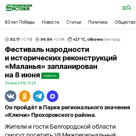
80 лет Победы
Новости
Статьи
Политика
Общество
82.17
94.84
+
27
°С,
облачно
+0.76
$
+0.78
€
Белгород
Фестиваль народности
и исторических реконструкций
«Маланья» запланирован
на 8 июня
Новость
29 мая 2019, 11:26
Он пройдёт в Парке регионального значения
«Ключи» Прохоровского района.
Жители и гости Белгородской области
смогут посетить VII Межрегиональный