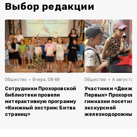
Выбор редакции
Общество
Вчера, 08:48
Общество
6 августа , 
Сотрудники Прохоровской
Участники «Движе
библиотеки провели
Первых» Прохоров
интерактивную программу
гимназии посетили
«Книжный экстрим: Битва
экскурсией
страниц»
железнодорожный 