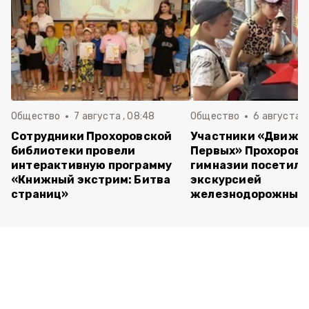
Общество
7 августа , 08:48
Общество
6 августа , 
Сотрудники Прохоровской
Участники «Движе
библиотеки провели
Первых» Прохоров
интерактивную программу
гимназии посетили
«Книжный экстрим: Битва
экскурсией
страниц»
железнодорожный 