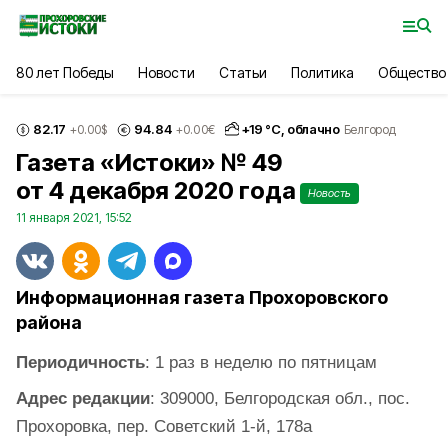
80 лет Победы
Новости
Статьи
Политика
Общество
82.17
94.84
+
19
°С,
облачно
+0.00
$
+0.00
€
Белгород
Газета «Истоки» № 49
от 4 декабря 2020 года
Новость
11 января 2021, 15:52
Информационная газета Прохоровского
района
Периодичность
: 1 раз в неделю по пятницам
Адрес редакции
: 309000, Белгородская обл., пос.
Прохоровка, пер. Советский 1-й, 178а