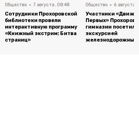
Общество
7 августа , 08:48
Общество
6 августа , 
Сотрудники Прохоровской
Участники «Движе
библиотеки провели
Первых» Прохоров
интерактивную программу
гимназии посетили
«Книжный экстрим: Битва
экскурсией
страниц»
железнодорожный 