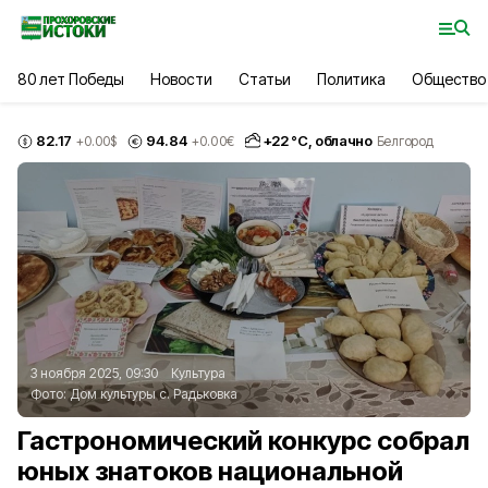
80 лет Победы
Новости
Статьи
Политика
Общество
82.17
94.84
+
22
°С,
облачно
+0.00
$
+0.00
€
Белгород
3 ноября 2025, 09:30
Культура
Фото:
Дом культуры с. Радьковка
Гастрономический конкурс собрал
юных знатоков национальной