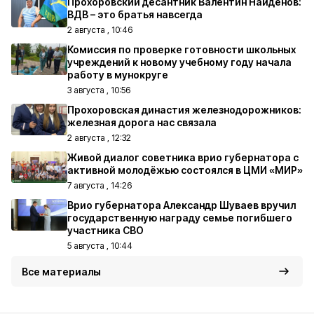
Прохоровский десантник Валентин Найдёнов:
ВДВ – это братья навсегда
2 августа , 10:46
Комиссия по проверке готовности школьных
учреждений к новому учебному году начала
работу в мунокруге
3 августа , 10:56
Прохоровская династия железнодорожников:
железная дорога нас связала
2 августа , 12:32
Живой диалог советника врио губернатора с
активной молодёжью состоялся в ЦМИ «МИР»
7 августа , 14:26
Врио губернатора Александр Шуваев вручил
государственную награду семье погибшего
участника СВО
5 августа , 10:44
Все материалы