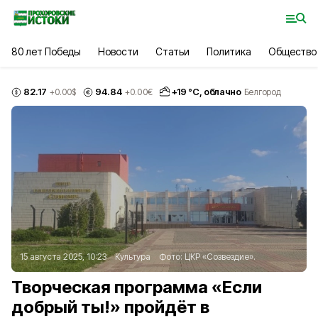
80 лет Победы
Новости
Статьи
Политика
Общество
82.17
94.84
+
19
°С,
облачно
+0.00
$
+0.00
€
Белгород
15 августа 2025, 10:23
Культура
Фото:
ЦКР «Созвездие».
Творческая программа «Если
добрый ты!» пройдёт в