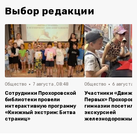
Выбор редакции
Общество
7 августа , 08:48
Общество
6 августа , 
Сотрудники Прохоровской
Участники «Движе
библиотеки провели
Первых» Прохоров
интерактивную программу
гимназии посетили
«Книжный экстрим: Битва
экскурсией
страниц»
железнодорожный 