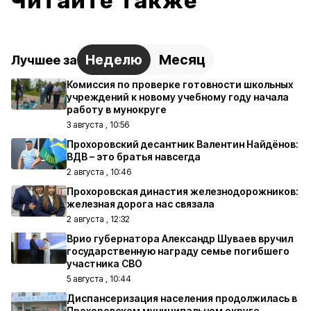
Читайте также
Неделю
Месяц
Лучшее за
Комиссия по проверке готовности школьных
учреждений к новому учебному году начала
работу в мунокруге
3 августа , 10:56
Прохоровский десантник Валентин Найдёнов:
ВДВ – это братья навсегда
2 августа , 10:46
Прохоровская династия железнодорожников:
железная дорога нас связала
2 августа , 12:32
Врио губернатора Александр Шуваев вручил
государственную награду семье погибшего
участника СВО
5 августа , 10:44
Диспансеризация населения продолжилась в
Прохоровском муниципальном округе