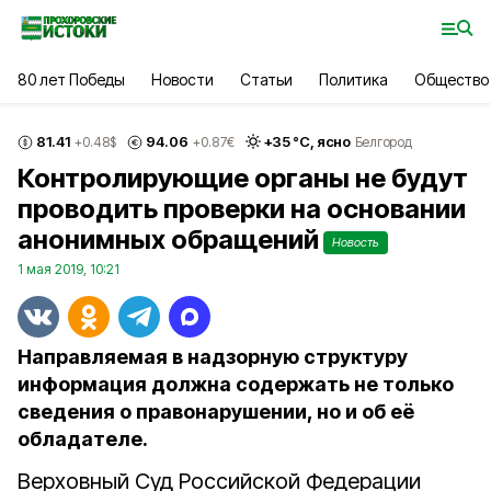
80 лет Победы
Новости
Статьи
Политика
Общество
81.41
94.06
+
35
°С,
ясно
+0.48
$
+0.87
€
Белгород
Контролирующие органы не будут
проводить проверки на основании
анонимных обращений
Новость
1 мая 2019, 10:21
Направляемая в надзорную структуру
информация должна содержать не только
сведения о правонарушении, но и об её
обладателе.
Верховный Суд Российской Федерации