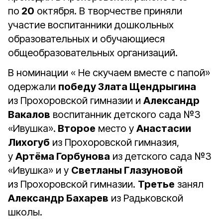
по
20
октября. В творчестве приняли
участие воспитанники дошкольных
образовательных и обучающиеся
общеобразовательных организаций.
В номинации « Не скучаем вместе с папой»
одержали
победу Злата Щендрыгина
из Прохоровской гимназии и
Александр
Вакалов
воспитанник детского сада №3
«Ивушка».
Второе
место у
Анастасии
Лихогуб
из Прохоровской гимназия,
у
Артёма Горбунова
из детского сада №3
«Ивушка» и у
Светланы Глазуновой
из Прохоровской гимназии.
Третье
занял
Александр Бахарев
из Радьковской
школы.