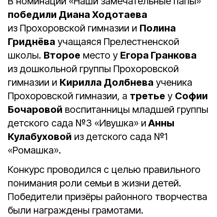
В номинации «Наши замечательные папы»
победили Диана Ходотаева
из Прохоровской гимназии и
Полина
Гриднёва
учащаяся Прелестненской
школы.
Второе
место у
Егора Гранкова
из дошкольной группы Прохоровской
гимназии и
Кирилла Долбнева
ученика
Прохоровской гимназии, а
третье
у
Софии
Бочаровой
воспитанницы младшей группы
детского сада №3 «Ивушка» и
Анны
Кулабуховой
из детского сада №1
«Ромашка».
Конкурс проводился с целью правильного
понимания роли семьи в жизни детей.
Победители призёры районного творчества
были награждены грамотами.