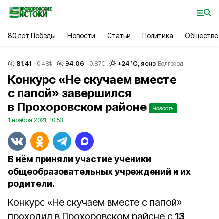
80 лет Победы
Новости
Статьи
Политика
Общество
81.41
94.06
+
24
°С,
ясно
+0.48
$
+0.87
€
Белгород
Конкурс «Не скучаем вместе
с папой» завершился
в Прохоровском районе
Новость
1 ноября 2021, 10:53
В нём приняли участие ученики
общеобразовательных учреждений и их
родители.
Конкурс «Не скучаем вместе с папой»
проходил в Прохоровском районе с
13