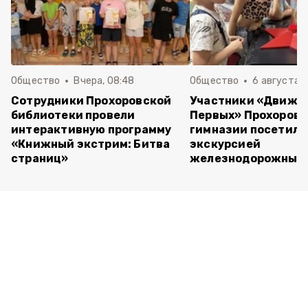
Общество
Вчера, 08:48
Общество
6 августа , 
Сотрудники Прохоровской
Участники «Движе
библиотеки провели
Первых» Прохоров
интерактивную программу
гимназии посетили
«Книжный экстрим: Битва
экскурсией
страниц»
железнодорожный 