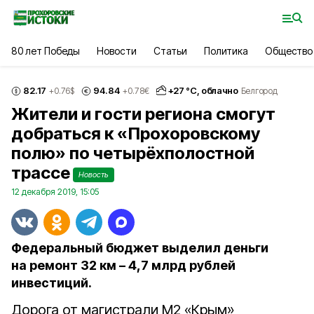
80 лет Победы
Новости
Статьи
Политика
Общество
82.17
94.84
+
27
°С,
облачно
+0.76
$
+0.78
€
Белгород
Жители и гости региона смогут
добраться к «Прохоровскому
полю» по четырёхполостной
трассе
Новость
12 декабря 2019, 15:05
Федеральный бюджет выделил деньги
на ремонт 32 км – 4,7 млрд рублей
инвестиций.
Дорога от магистрали М2 «Крым»