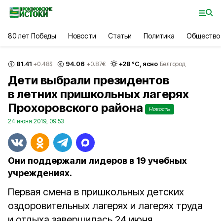
80 лет Победы
Новости
Статьи
Политика
Общество
81.41
94.06
+
28
°С,
ясно
+0.48
$
+0.87
€
Белгород
Дети выбрали президентов
в летних пришкольных лагерях
Прохоровского района
Новость
24 июня 2019, 09:53
Они поддержали лидеров в 19 учебных
учреждениях.
Первая смена в пришкольных детских
оздоровительных лагерях и лагерях труда
и отдыха завершилась 24 июня