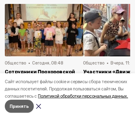
Общество
Сегодня, 08:48
Общество
Вчера, 11:4
Сотрудники Прохоровской
Участники «Движе
библиотеки провели
Первых» Прохоров
Cайт использует файлы cookie и сервисы сбора технических
интерактивную программу
гимназии посетили
данных посетителей.
Продолжая пользоваться сайтом, Вы
«Книжный экстрим: Битва
экскурсией
соглашаетесь с
Политикой обработки персональных данных.
страниц»
железнодорожный 
Принять
Прохоровская команда КВН