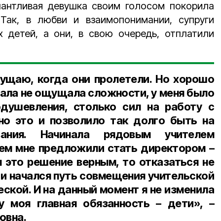
антливая девушка своим голосом покорила
Так, в любви и взаимопонимании, супруги
х детей, а они, в свою очередь, отплатили
ущаю, когда они пролетели. Но хорошо
чала не ощущала сложности, у меня было
одушевления, столько сил на работу с
но это и позволило так долго быть на
вания. Начинала рядовым учителем
тем мне предложили стать директором
–
л это решение верным, то отказаться не
 и начался путь совмещения учительской
ской. И на данный момент я не изменила
у моя главная обязанность
–
дети»,
–
овна.