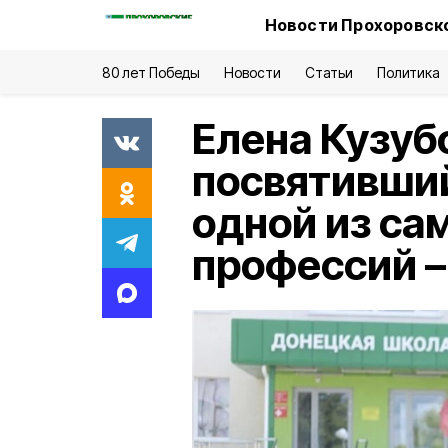
Новости Прохоровско
80 лет Победы
Новости
Статьи
Политика
Елена Кузубо
посвятивши
одной из са
профессий –