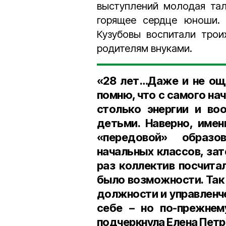
выступлений молодая тал
горящее сердце юноши. 
Кузубовы воспитали трои
родителям внуками.
«28 лет…Даже и не ощ
помню, что с самого на
столько энергии и во
детьми. Наверно, имен
«передовой» образо
начальных классов, за
раз коллектив посчита
было возможности. Так
должности и управленче
себе
–
но по-прежнем
подчеркнула Елена Петр