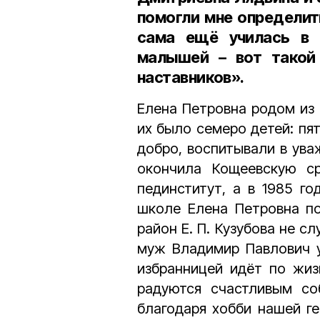
помогли мне определит
сама ещё училась в 
малышей
–
вот такой 
наставников».
Елена Петровна родом из 
их было семеро детей: пят
добро, воспитывали в уваж
окончила Кощеевскую с
пединститут, а в 1985 г
школе Елена Петровна по
район Е. П. Кузубова не с
муж Владимир Павлович у
избранницей идёт по жиз
радуются счастливым со
благодаря хобби нашей ге