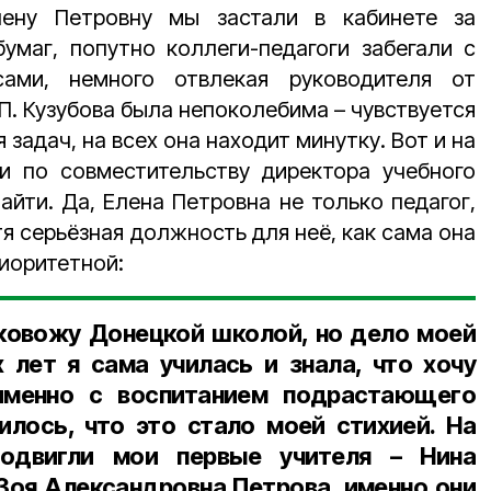
ену Петровну мы застали в кабинете за
маг, попутно коллеги-­педагоги забегали с
ами, немного отвлекая руководителя от
 П. Кузубова была непоколебима
–
чувствуется
задач, на всех она находит минутку. Вот и на
 и по совместительству директора учебного
айти. Да, Елена Петровна не только педагог,
тя серьёзная должность для неё, как сама она
риоритетной:
ковожу Донецкой школой, но дело моей
лет я сама училась и знала, что хочу
именно с воспитанием подрастающего
чилось, что это стало моей стихией. На
подвигли мои первые учителя
–
Нина
Зоя Александровна Петрова, именно они