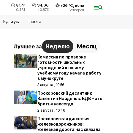
81.41
94.06
+
26
°С,
ясно
+0.48
$
+0.87
€
Белгород
Культура
Газета
Неделю
Месяц
Лучшее за
Комиссия по проверке
готовности школьных
учреждений к новому
учебному году начала работу
в мунокруге
3 августа , 10:56
Прохоровский десантник
Валентин Найдёнов: ВДВ – это
братья навсегда
2 августа , 10:46
Прохоровская династия
железнодорожников:
железная дорога нас связала