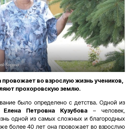
ей Борзых
а провожает во взрослую жизнь учеников,
вляют прохоровскую землю.
звание было определено с детства. Одной из
ся
Елена Петровна Кузубова
–
человек,
знь одной из самых сложных и благородных
же более 40 лет она провожает во взрослую