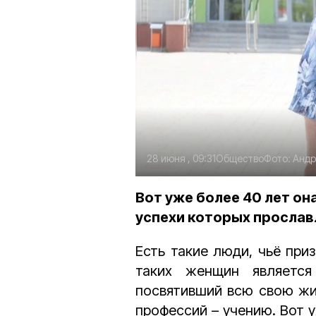
28 июня , 09:31
Общество
Фото:
Андр
Вот уже более 40 лет он
успехи которых просла
Есть такие люди, чьё при
таких женщин являет
посвятивший всю свою жи
профессий
–
учению. Вот у