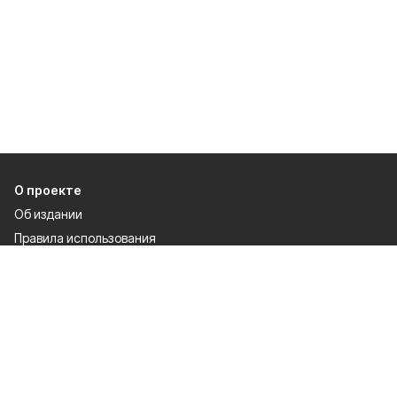
О проекте
Об издании
Правила использования
Рекламодателям
Специальная оценка условий труда
Политика конфиденциальности
Разделы
80 лет Победы