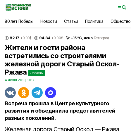
80 лет Победы
Новости
Статьи
Политика
Общество
82.17
94.84
+
15
°С,
ясно
+0.00
$
+0.00
€
Белгород
Жители и гости района
встретились со строителями
железной дороги Старый Оскол-
Ржава
Новость
4 июля 2018, 11:17
Встреча прошла в Центре культурного
развития и объединила представителей
разных поколений.
Железная дорога Старый Оскол — Ржава