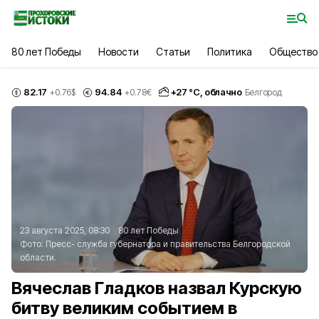
80 лет Победы
Новости
Статьи
Политика
Общество
82.17
94.84
+
27
°С,
облачно
+0.76
$
+0.78
€
Белгород
23 августа 2025, 08:30
80 лет Победы
Фото:
Пресс- служба губернатора и правительства Белгородской
области.
Вячеслав Гладков назвал Курскую
битву великим событием в