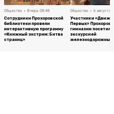
Общество
Вчера, 08:48
Общество
6 августа , 
Сотрудники Прохоровской
Участники «Движе
библиотеки провели
Первых» Прохоров
интерактивную программу
гимназии посетили
«Книжный экстрим: Битва
экскурсией
страниц»
железнодорожный 