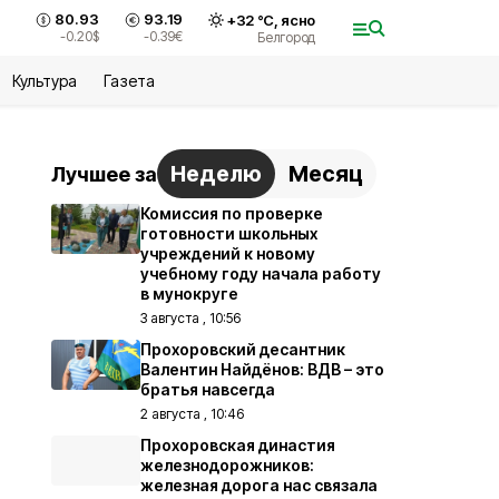
80.93
93.19
+
32
°С,
ясно
-0.20
$
-0.39
€
Белгород
Культура
Газета
Неделю
Месяц
Лучшее за
Комиссия по проверке
готовности школьных
учреждений к новому
учебному году начала работу
в мунокруге
3 августа , 10:56
Прохоровский десантник
Валентин Найдёнов: ВДВ – это
братья навсегда
2 августа , 10:46
Прохоровская династия
железнодорожников:
железная дорога нас связала