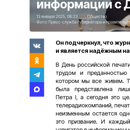
информации с 
13 января 2025, 08:23
Общество
Фото:
Пресс-служба губернатора и правительст
Он подчеркнул, что журн
и является надёжным на
В День российской печати
трудом и преданностью 
котором мы все живем. Т
была представлена лиш
Петра I, а сегодня это ц
телерадиокомпаний, печат
неизменным остается одно
это призвание. И каждый
навигатор в информационн