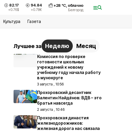
82.17
94.84
+
28
°С,
облачно
+0.76
$
+0.78
€
Белгород
Культура
Газета
Неделю
Месяц
Лучшее за
Комиссия по проверке
готовности школьных
учреждений к новому
учебному году начала работу
в мунокруге
3 августа , 10:56
Прохоровский десантник
Валентин Найдёнов: ВДВ – это
братья навсегда
2 августа , 10:46
Прохоровская династия
железнодорожников:
железная дорога нас связала