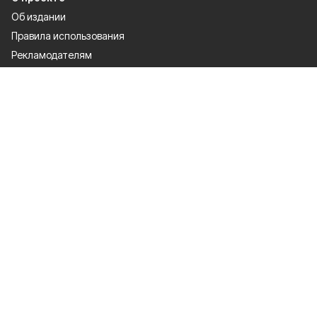
Об издании
Правила использования
Рекламодателям
Специальная оценка условий труда
Политика конфиденциальности
Разделы
80 лет Победы
Муниципальный вестник
Новости
Статьи
Политика
Общество
Спорт
Экономика
Культура