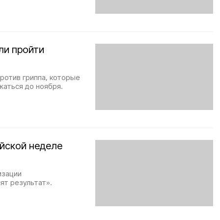
ли пройти
против гриппа, которые
жаться до ноября.
ейской неделе
изации
ят результат».