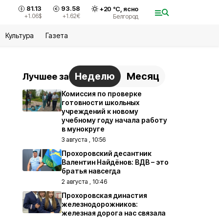
81.13
93.58
+
20
°С,
ясно
+1.06
$
+1.62
€
Белгород
Культура
Газета
Неделю
Месяц
Лучшее за
Комиссия по проверке
готовности школьных
учреждений к новому
учебному году начала работу
в мунокруге
3 августа , 10:56
Прохоровский десантник
Валентин Найдёнов: ВДВ – это
братья навсегда
2 августа , 10:46
Прохоровская династия
железнодорожников:
железная дорога нас связала