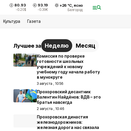
80.93
93.19
+
26
°С,
ясно
-0.20
$
-0.39
€
Белгород
Культура
Газета
Неделю
Месяц
Лучшее за
Комиссия по проверке
готовности школьных
учреждений к новому
учебному году начала работу
в мунокруге
3 августа , 10:56
Прохоровский десантник
Валентин Найдёнов: ВДВ – это
братья навсегда
2 августа , 10:46
Прохоровская династия
железнодорожников:
железная дорога нас связала