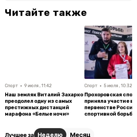
Читайте также
Спорт
9 июля , 11:42
Спорт
5 июля , 10:32
Наш земляк Виталий Захарко
Прохоровская спор
преодолел одну из самых
приняла участие в
престижных дистанций
первенстве России
марафона «Белые ночи»
спортивной борьбе
Неделю
Месяц
Лучшее за