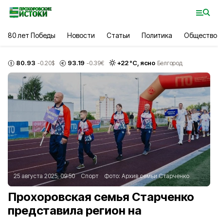
80 лет Победы
Новости
Статьи
Политика
Общество
80.93
93.19
+
22
°С,
ясно
-0.20
$
-0.39
€
Белгород
25 августа 2025, 09:50
Спорт
Фото:
Архив семьи Старченко
Прохоровская семья Старченко
представила регион на