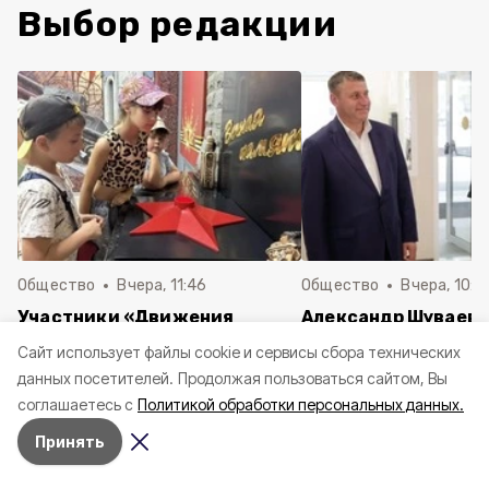
Выбор редакции
Общество
Вчера, 11:46
Общество
Вчера, 10:5
Участники «Движения
Александр Шуваев 
Первых» Прохоровской
модульное приёмно
Cайт использует файлы cookie и сервисы сбора технических
гимназии посетили с
отделение Детско
данных посетителей.
Продолжая пользоваться сайтом, Вы
экскурсией
областной клиниче
соглашаетесь с
Политикой обработки персональных данных.
железнодорожный вокзал
больницы
Принять