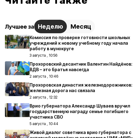
Читайте также
Неделю
Месяц
Лучшее за
Комиссия по проверке готовности школьных
учреждений к новому учебному году начала
работу в мунокруге
3 августа , 10:56
Прохоровский десантник Валентин Найдёнов:
ВДВ – это братья навсегда
2 августа , 10:46
Прохоровская династия железнодорожников:
железная дорога нас связала
2 августа , 12:32
Врио губернатора Александр Шуваев вручил
государственную награду семье погибшего
участника СВО
5 августа , 10:44
Живой диалог советника врио губернатора с
активной молодёжью состоялся в ЦМИ «МИР»