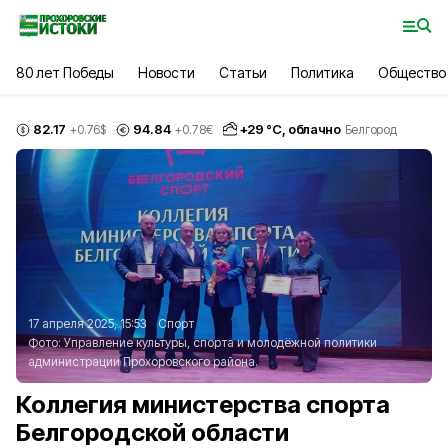
80 лет Победы
Новости
Статьи
Политика
Общество
82.17
94.84
+
29
°С,
облачно
+0.76
$
+0.78
€
Белгород
17 апреля 2025, 15:53
Спорт
Фото:
Управление культуры, спорта и молодёжной политики
администрации Прохоровского района.
Коллегия министерства спорта
Белгородской области