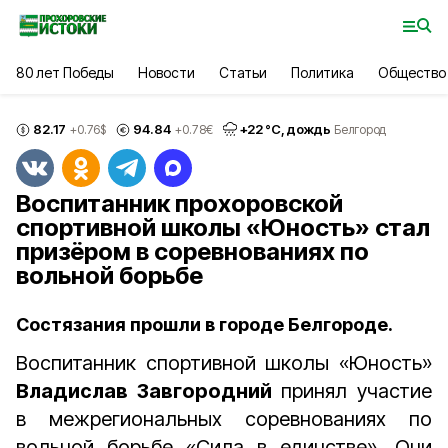
80 лет Победы
Новости
Статьи
Политика
Общество
82.17
94.84
+
22
°С,
дождь
+0.76
$
+0.78
€
Белгород
Воспитанник прохоровской
спортивной школы «Юность» стал
призёром в соревнованиях по
вольной борьбе
Состязания прошли в городе Белгороде.
Воспитанник спортивной школы «Юность»
Владислав Завгородний
принял участие
в межрегиональных соревнованиях по
вольной борьбе «Сила в единстве». Они