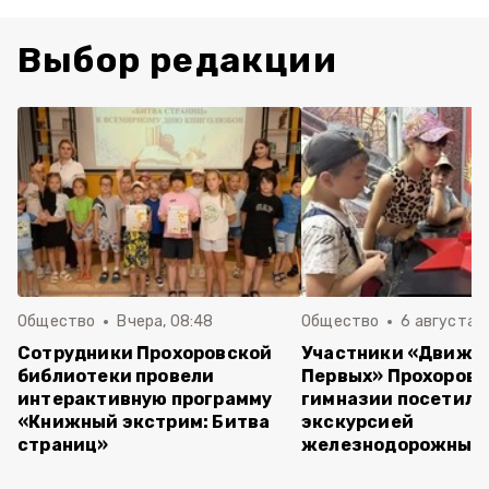
Выбор редакции
Общество
Вчера, 08:48
Общество
6 августа , 
Сотрудники Прохоровской
Участники «Движе
библиотеки провели
Первых» Прохоров
интерактивную программу
гимназии посетили
«Книжный экстрим: Битва
экскурсией
страниц»
железнодорожный 