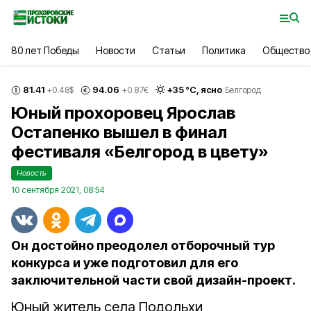
80 лет Победы
Новости
Статьи
Политика
Общество
81.41
94.06
+
35
°С,
ясно
+0.48
$
+0.87
€
Белгород
Юный прохоровец Ярослав
Остапенко вышел в финал
фестиваля «Белгород в цвету»
Новость
10 сентября 2021, 08:54
Он достойно преодолел отборочный тур
конкурса и уже подготовил для его
заключительной части свой дизайн-проект.
Юный житель села Подольхи