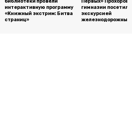
библиотеки провели
Первых» Прохоров
интерактивную программу
гимназии посетили
«Книжный экстрим: Битва
экскурсией
страниц»
железнодорожный 