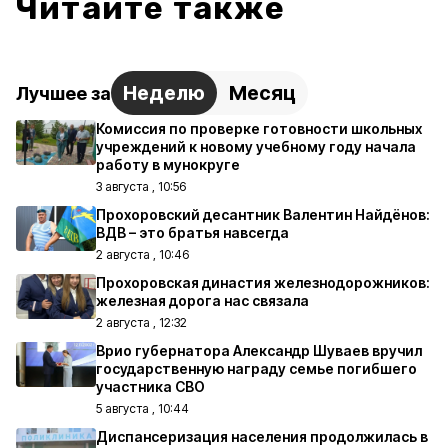
Читайте также
Неделю
Месяц
Лучшее за
Комиссия по проверке готовности школьных
учреждений к новому учебному году начала
работу в мунокруге
3 августа , 10:56
Прохоровский десантник Валентин Найдёнов:
ВДВ – это братья навсегда
2 августа , 10:46
Прохоровская династия железнодорожников:
железная дорога нас связала
2 августа , 12:32
Врио губернатора Александр Шуваев вручил
государственную награду семье погибшего
участника СВО
5 августа , 10:44
Диспансеризация населения продолжилась в