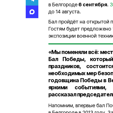
в Белгороде
6 сентября
.
З
до 14 августа.
Бал пройдёт на открытой 
Гостям будет предложено 
экспозиции военной техник
«Мы поменяли всё: мест
Бал Победы, который
праздников, состоит
необходимых мер безопа
годовщина Победы в Ве
яркими событиями,
рассказал
председатель
Напомним, впервые бал П
в Белгороде в 2013 году. 