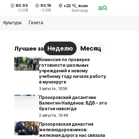
80.93
93.19
+
22
°С,
ясно
-0.20
$
-0.39
€
Белгород
Культура
Газета
Неделю
Месяц
Лучшее за
Комиссия по проверке
готовности школьных
учреждений к новому
учебному году начала работу
в мунокруге
3 августа , 10:56
Прохоровский десантник
Валентин Найдёнов: ВДВ – это
братья навсегда
2 августа , 10:46
Прохоровская династия
железнодорожников:
железная дорога нас связала