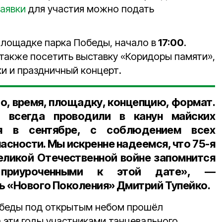
аявки
для участия можно подать
площадке парка Победы, начало в
17:00
.
также посетить выставку «Коридоры памяти»,
и и праздничный концерт.
о, время, площадку, концепцию, формат.
 всегда проводили в канун майских
ся в сентябре, с соблюдением всех
сности. Мы искренне надеемся, что 75-я
ликой Отечественной войне запомнится
 приуроченными к этой дате», —
 «Нового Поколения» Дмитрий Тупейко.
обеды под открытым небом прошёл
За эти годы участниками танцевального