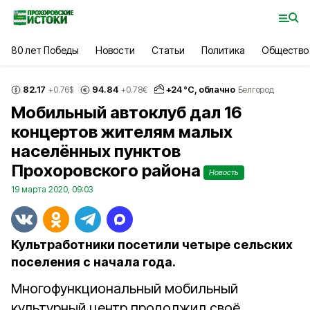
80 лет Победы
Новости
Статьи
Политика
Общество
82.17
94.84
+
24
°С,
облачно
+0.76
$
+0.78
€
Белгород
Мобильный автоклуб дал 16
концертов жителям малых
населённых пунктов
Прохоровского района
Новость
19 марта 2020, 09:03
Культработники посетили четыре сельских
поселения с начала года.
Многофункциональный мобильный
культурный центр продолжил своё