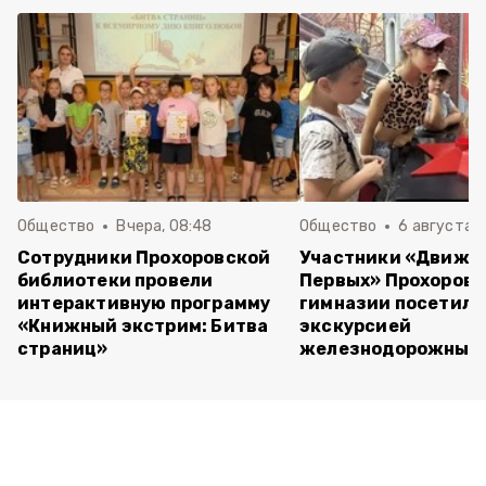
Общество
Вчера, 08:48
Общество
6 августа , 
Сотрудники Прохоровской
Участники «Движе
библиотеки провели
Первых» Прохоров
интерактивную программу
гимназии посетили
«Книжный экстрим: Битва
экскурсией
страниц»
железнодорожный 