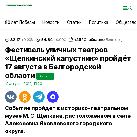
80 лет Победы
Новости
Статьи
Политика
Общество
82.17
94.84
+
25
°С,
облачно
+0.00
$
+0.00
€
Белгород
Фестиваль уличных театров
«Щепкинский капустник» пройдёт
17 августа в Белгородской
области
Новость
15 августа 2019, 15:20
Событие пройдёт в историко-театральном
музее М. С. Щепкина, расположенном в селе
Алексеевка Яковлевского городского
округа.