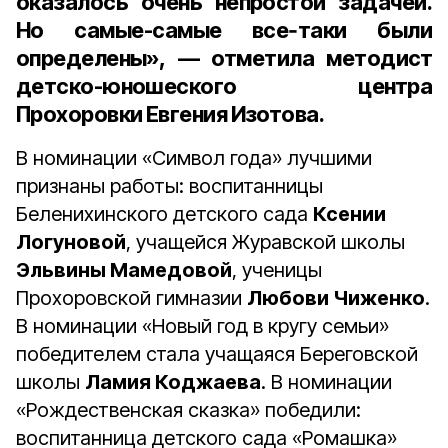
оказалось очень непростой задачей.
Но самые-самые все‑таки были
определены», — отметила
методист
детско-юношеского центра
Прохоровки Евгения Изотова.
В номинации «Символ года» лучшими
признаны работы: воспитанницы
Беленихинского детского сада
Ксении
Логуновой
, учащейся Журавской школы
Эльвины Мамедовой
, ученицы
Прохоровской гимназии
Любови Чиженко
.
В номинации «Новый год в кругу семьи»
победителем стала учащаяся Береговской
школы
Ламия Коджаева
. В номинации
«Рождественская сказка» победили:
воспитанница детского сада «Ромашка»