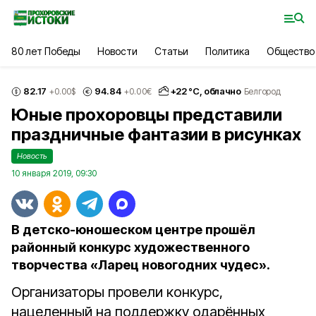
80 лет Победы
Новости
Статьи
Политика
Общество
82.17
94.84
+
22
°С,
облачно
+0.00
$
+0.00
€
Белгород
Юные прохоровцы представили
праздничные фантазии в рисунках
Новость
10 января 2019, 09:30
В детско-юношеском центре прошёл
районный конкурс художественного
творчества «Ларец новогодних чудес».
Организаторы провели конкурс,
нацеленный на поддержку одарённых