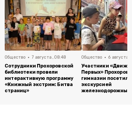
Общество
7 августа , 08:48
Общество
6 августа , 
Сотрудники Прохоровской
Участники «Движе
библиотеки провели
Первых» Прохоров
интерактивную программу
гимназии посетили
«Книжный экстрим: Битва
экскурсией
страниц»
железнодорожный 