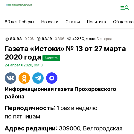
80 лет Победы
Новости
Статьи
Политика
Общество
80.93
93.19
+
22
°С,
ясно
-0.20
$
-0.39
€
Белгород
Газета «Истоки» № 13 от 27 марта
2020 года
Новость
24 апреля 2020, 09:10
Информационная газета Прохоровского
района
Периодичность
: 1 раз в неделю
по пятницам
Адрес редакции
: 309000, Белгородская