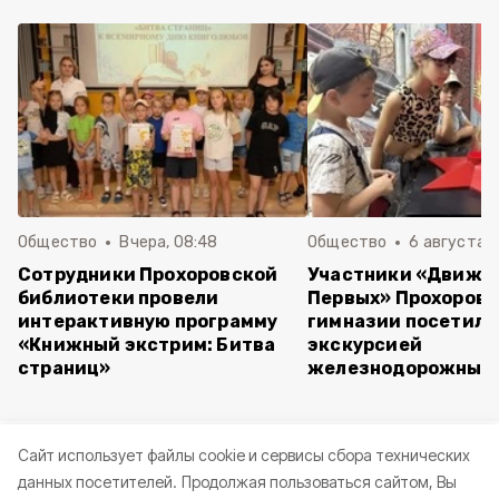
Общество
Вчера, 08:48
Общество
6 августа , 
Сотрудники Прохоровской
Участники «Движе
библиотеки провели
Первых» Прохоров
интерактивную программу
гимназии посетили
«Книжный экстрим: Битва
экскурсией
страниц»
железнодорожный 
Cайт использует файлы cookie и сервисы сбора технических
данных посетителей.
Продолжая пользоваться сайтом, Вы