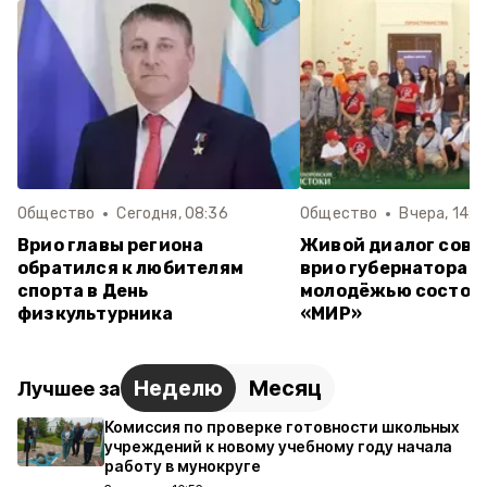
Общество
Сегодня, 08:36
Общество
Вчера, 14:2
Врио главы региона
Живой диалог сове
обратился к любителям
врио губернатора с
спорта в День
молодёжью состоял
физкультурника
«МИР»
Неделю
Месяц
Лучшее за
Комиссия по проверке готовности школьных
учреждений к новому учебному году начала
работу в мунокруге