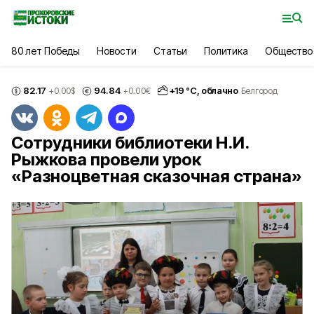
80 лет Победы
Новости
Статьи
Политика
Общество
82.17
94.84
+
19
°С,
облачно
+0.00
$
+0.00
€
Белгород
Сотрудники библиотеки Н.И.
Рыжкова провели урок
«Разноцветная сказочная страна»