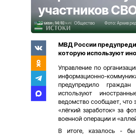
участников СВ
29 мая , 14:10
Общество
Фото:
Архив ре
МВД России предупредил
которую используют ин
Управление по организац
информационно-комму
предупредило граждан
используют иностранн
ведомство сообщает, что
«лёгкий заработок» за фо
военной операции и «аллей
В итоге, казалось - б