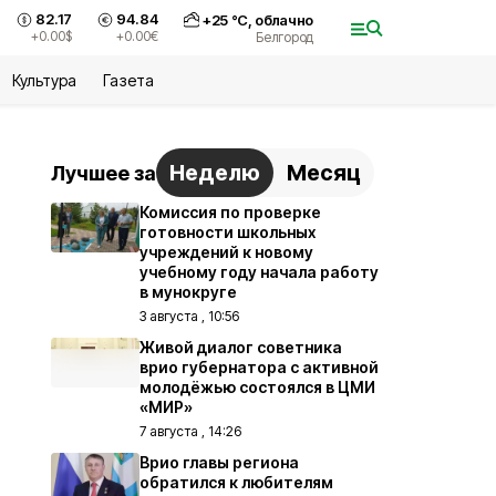
82.17
94.84
+
25
°С,
облачно
+0.00
$
+0.00
€
Белгород
Культура
Газета
Неделю
Месяц
Лучшее за
Комиссия по проверке
готовности школьных
учреждений к новому
учебному году начала работу
в мунокруге
3 августа , 10:56
Живой диалог советника
врио губернатора с активной
молодёжью состоялся в ЦМИ
«МИР»
7 августа , 14:26
Врио главы региона
обратился к любителям