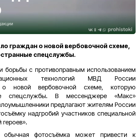
О
дакции
о граждан о новой вербовочной схеме,
остранные спецслужбы.
ии борьбы с противоправным использованием
никационных технологий МВД России
 о новой вербовочной схеме, которую
ые спецслужбы. В мессенджере «Макс»
 злоумышленники предлагают жителям России
тосъёмку надгробий участников специальной
 героев».
ы обычная фотосъёмка может привести к