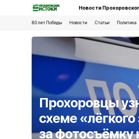
Новости Прохоровског
80 лет Победы
Новости
Статьи
Политика
Прохоровцы узн
схеме «лёгкого
за фотосъёмку 