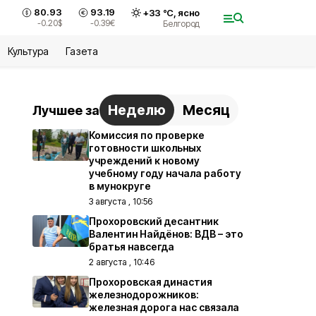
80.93
93.19
+
33
°С,
ясно
-0.20
$
-0.39
€
Белгород
Культура
Газета
Неделю
Месяц
Лучшее за
Комиссия по проверке
готовности школьных
учреждений к новому
учебному году начала работу
в мунокруге
3 августа , 10:56
Прохоровский десантник
Валентин Найдёнов: ВДВ – это
братья навсегда
2 августа , 10:46
Прохоровская династия
железнодорожников:
железная дорога нас связала