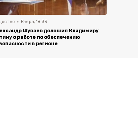
щество
Вчера, 18:33
ександр Шуваев доложил Владимиру
тину о работе по обеспечению
зопасности в регионе