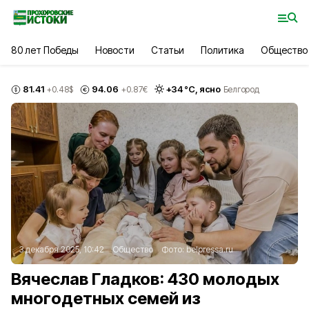
80 лет Победы
Новости
Статьи
Политика
Общество
81.41
94.06
+
34
°С,
ясно
+0.48
$
+0.87
€
Белгород
3 декабря 2025, 10:42
Общество
Фото:
belpressa.ru
Вячеслав Гладков: 430 молодых
многодетных семей из