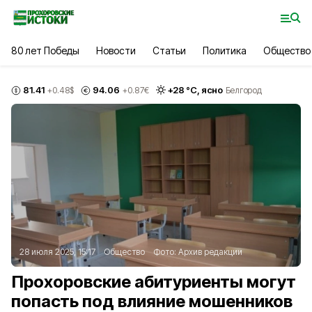
80 лет Победы
Новости
Статьи
Политика
Общество
81.41
94.06
+
28
°С,
ясно
+0.48
$
+0.87
€
Белгород
28 июля 2025, 15:17
Общество
Фото:
Архив редакции
Прохоровские абитуриенты могут
попасть под влияние мошенников