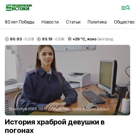
80 лет Победы
Новости
Статьи
Политика
Общество
80.93
93.19
+
26
°С,
ясно
-0.20
$
-0.39
€
Белгород
19 октября 2024, 08:15
Общество
Фото:
Андрей Борзых
История храброй девушки в
погонах