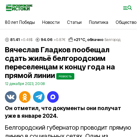
80 лет Победы
Новости
Статьи
Политика
Общество
81.41
94.06
+
21
°С,
облачно
+0.48
$
+0.87
€
Белгород
Вячеслав Гладков пообещал
сдать жильё белгородским
переселенцам к концу года на
прямой линии
Новость
12 декабря 2023, 20:08
Он отметил, что документы они получат
уже в январе 2024.
Белгородский губернатор проводит прямую
линию в социальных сетях. Один из