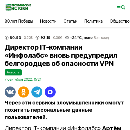
80 лет Победы
Новости
Статьи
Политика
Общество
80.93
93.19
+
24
°С,
ясно
-0.20
$
-0.39
€
Белгород
Директор IT-компании
«Инфолабс» вновь предупредил
белгородцев об опасности VPN
Новость
7 сентября 2022, 15:21
Через эти сервисы злоумышленники смогут
похитить персональные данные
пользователей.
Директор IT-компании «Инфолабс»
Артём