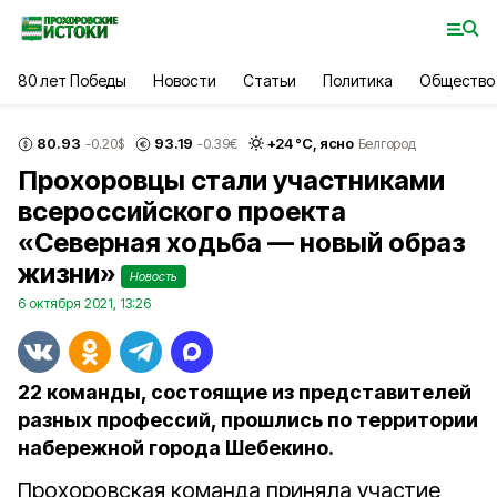
80 лет Победы
Новости
Статьи
Политика
Общество
80.93
93.19
+
24
°С,
ясно
-0.20
$
-0.39
€
Белгород
Прохоровцы стали участниками
всероссийского проекта
«Северная ходьба — новый образ
жизни»
Новость
6 октября 2021, 13:26
22 команды, состоящие из представителей
разных профессий, прошлись по территории
набережной города Шебекино.
Прохоровская команда приняла участие