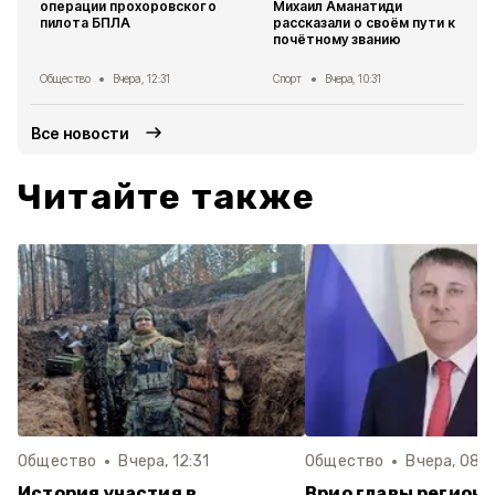
операции прохоровского
Михаил Аманатиди
пилота БПЛА
рассказали о своём пути к
почётному званию
Общество
Вчера, 12:31
Спорт
Вчера, 10:31
Все новости
Читайте также
Общество
Вчера, 12:31
Общество
Вчера, 08:
История участия в
Врио главы региона