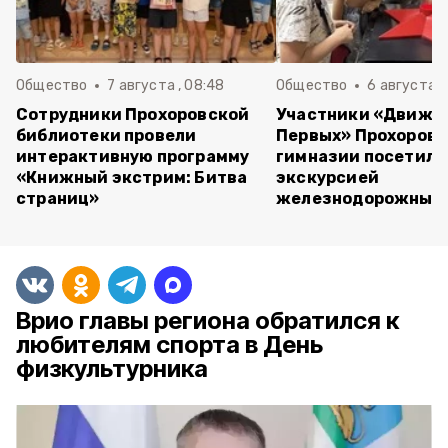
Общество
7 августа , 08:48
Общество
6 августа , 
Сотрудники Прохоровской
Участники «Движе
библиотеки провели
Первых» Прохоров
интерактивную программу
гимназии посетили
«Книжный экстрим: Битва
экскурсией
страниц»
железнодорожный 
Врио главы региона обратился к
любителям спорта в День
физкультурника