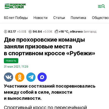
80 лет Победы
Новости
Статьи
Политика
Общество
82.17
94.84
+
16
°С,
облачно
+0.00
$
+0.00
€
Белгород
Две прохоровские команды
заняли призовые места
в спортивном кроссе «Рубежи»
Новость
31 мая 2021, 11:29
Участники состязаний посоревновались
между собой в силе, ловкости
и выносливости.
Спортивный кросс по пересечённой