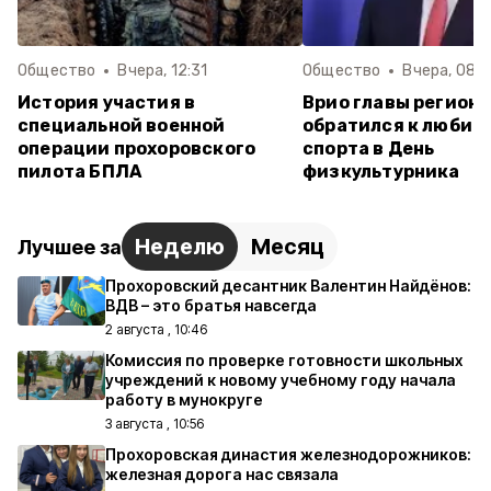
Общество
Вчера, 12:31
Общество
Вчера, 08:
История участия в
Врио главы региона
специальной военной
обратился к любит
операции прохоровского
спорта в День
пилота БПЛА
физкультурника
Неделю
Месяц
Лучшее за
Прохоровский десантник Валентин Найдёнов:
ВДВ – это братья навсегда
2 августа , 10:46
Комиссия по проверке готовности школьных
учреждений к новому учебному году начала
работу в мунокруге
3 августа , 10:56
Прохоровская династия железнодорожников:
железная дорога нас связала