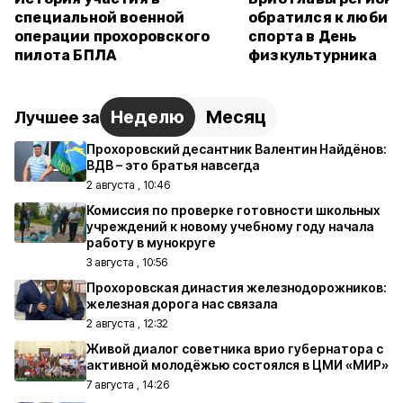
специальной военной
обратился к любит
операции прохоровского
спорта в День
пилота БПЛА
физкультурника
Неделю
Месяц
Лучшее за
Прохоровский десантник Валентин Найдёнов:
ВДВ – это братья навсегда
2 августа , 10:46
Комиссия по проверке готовности школьных
учреждений к новому учебному году начала
работу в мунокруге
3 августа , 10:56
Прохоровская династия железнодорожников:
железная дорога нас связала
2 августа , 12:32
Живой диалог советника врио губернатора с
активной молодёжью состоялся в ЦМИ «МИР»
7 августа , 14:26