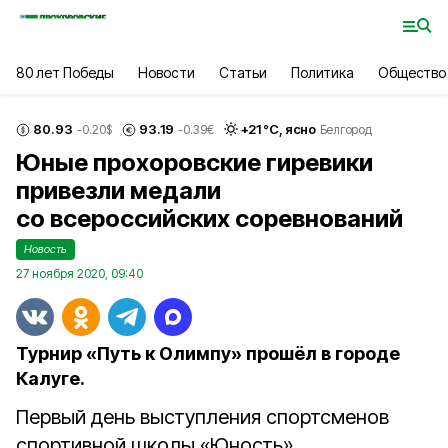
80 лет Победы
Новости
Статьи
Политика
Общество
80.93
93.19
+
21
°С,
ясно
-0.20
$
-0.39
€
Белгород
Юные прохоровские гиревики
привезли медали
со всероссийских соревнований
Новость
27 ноября 2020, 09:40
Турнир «Путь к Олимпу» прошёл в городе
Калуге.
Первый день выступления спортсменов
спортивной школы «Юность»